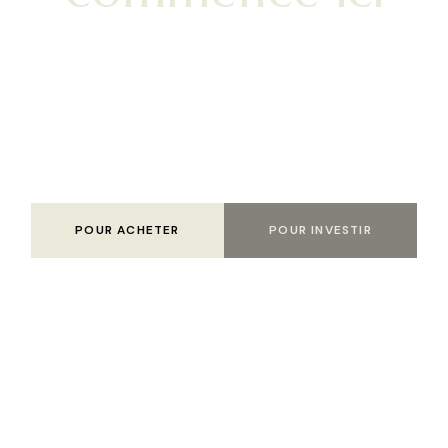
Parcourez dès maintenant nos programmes neufs
disponibles, utilisez nos simulateurs gratuits pour évaluer
votre capacité d'emprunt, et contactez notre équipe pour
un accompagnement personnalisé à chaque étape de votre
projet.
POUR ACHETER
POUR INVESTIR
NEXXT-IMMO — VOTRE PROMOTEUR IMMOBILIER NEUF DANS LE
GRAND EST,
AU PLUS PRÈS DE VOS PROJETS.