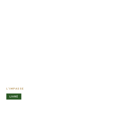
L'IMPASSE
LIVRÉ
Votre futur logement
à ENTZHEIM