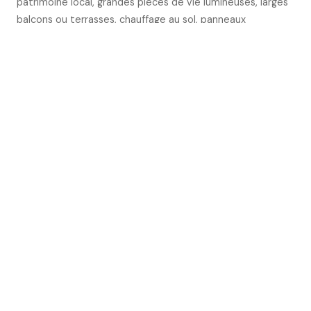
patrimoine local, grandes pièces de vie lumineuses, larges
balcons ou terrasses, chauffage au sol, panneaux
photovoltaïques, volets électriques, équipements
sanitaires GROHE et Villeroy & Boch, ascenseur et
stationnements en sous-sol. Accès rapide à l'autoroute
et pistes cyclables. Contactez Nexxt-Immo pour votre
plan personnalisé.