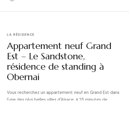
LA RÉSIDENCE
Appartement neuf Grand
Est – Le Sandstone,
résidence de standing à
Obernai
Vous recherchez un appartement neuf en Grand Est dans
l'une des plus belles villes d'Alsace, à 25 minutes de
Strasbourg ? Le Sandstone, signé Nexxt-Immo, est une
résidence de standing implantée dans un écrin de verdure
à seulement 5 minutes à pied du centre historique
d'Obernai. Petit immeuble avec ascenseur dans une rue