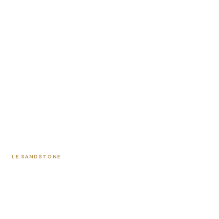
LE SANDSTONE
AVANT-PREMIÈRE
Votre futur logement
à OBERNAI