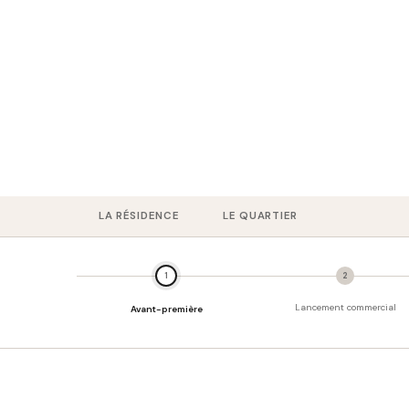
Votre futur l
à SOUFFELWE
TYPOLOGIES
Du T2 au T3
LA RÉSIDENCE
LE QUARTIER
1
2
Lancement commercial
Avant-première