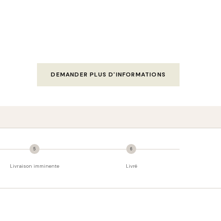
DEMANDER PLUS D'INFORMATIONS
5
6
Livraison imminente
Livré