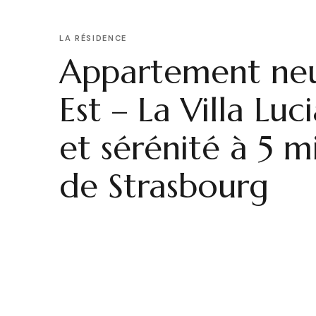
LA RÉSIDENCE
Appartement ne
Est – La Villa Luc
et sérénité à 5 m
de Strasbourg
Vous recherchez un appartement neuf en Grand Est 
seulement de Strasbourg, dans un cadre naturel et rep
signé Nexxt-Immo, est une petite résidence avec as
lisière du canal de la Marne au Rhin à Souffelweyershe
seulement 5 minutes de l'hypercentre strasbourgeois,