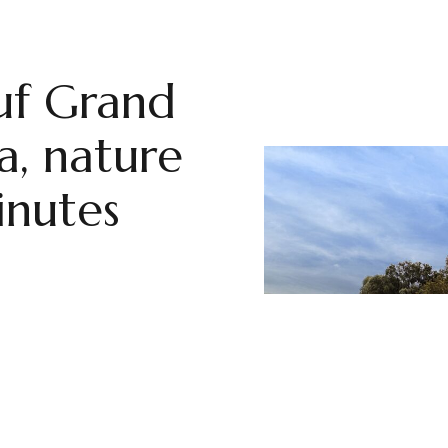
uf Grand
ia, nature
inutes
à quelques minutes
osant ? La Villa Lucia,
censeur implantée en
im — ville du bien-vivre à
 bien desservie par le