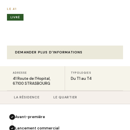
LE 41
LIVRÉ
Votre futur logement
à STRASBOURG
DEMANDER PLUS D'INFORMATIONS
ADRESSE
TYPOLOGIES
41 Route de l'Hopital,
Du T1 au T4
67100 STRASBOURG
LA RÉSIDENCE
LE QUARTIER
Avant-première
Lancement commercial