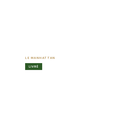
LE MANHATTAN
LIVRÉ
Votre futur l
à STRASBOUR
ADRESSE
TYPOLOG
33A Rue de Ribeauville, 67100 STRASBOURG
Du T2 a