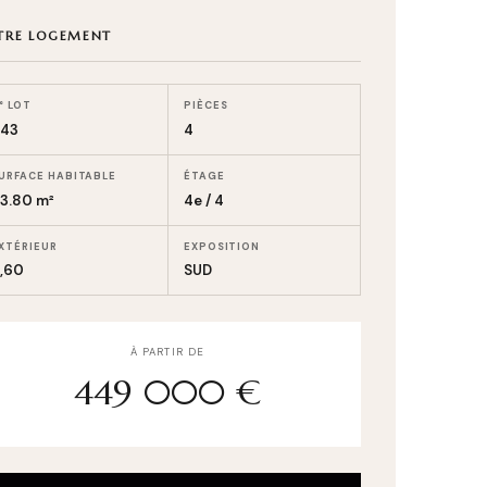
TRE LOGEMENT
° LOT
PIÈCES
A43
4
URFACE HABITABLE
ÉTAGE
3.80 m²
4e / 4
XTÉRIEUR
EXPOSITION
,60
SUD
À PARTIR DE
449 000 €