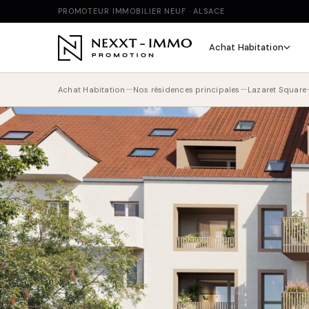
PROMOTEUR IMMOBILIER NEUF · ALSACE
Achat Habitation
—
—
Achat Habitation
Nos résidences principales
Lazaret Square