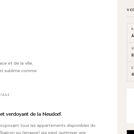
VO
N
S
8
ce et de la ville,
E
f et sublime comme
4
n°A43
 et verdoyant de la Neudorf.
 proposant tous les appartements disponibles du
(balcon ou terrasse) qui peut optimiser une